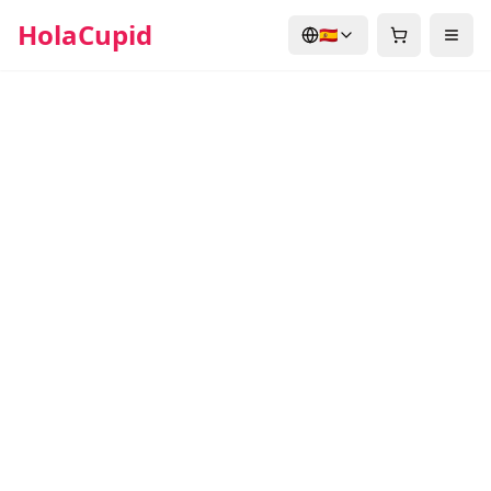
HolaCupid
🇪🇸