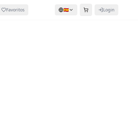
Favoritos
🇪🇸
Login