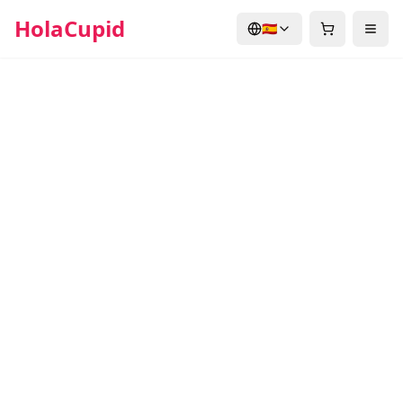
HolaCupid
🇪🇸