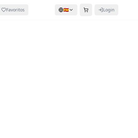
Favoritos
🇪🇸
Login