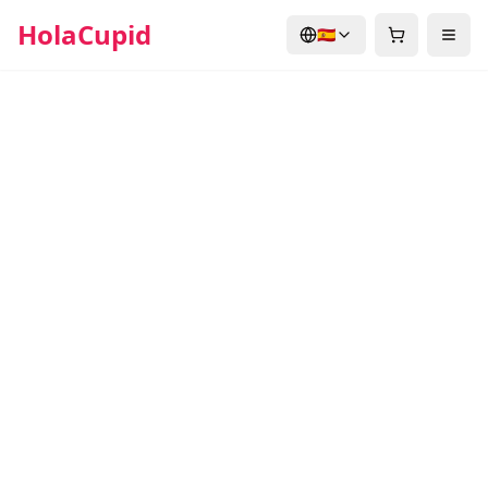
HolaCupid
🇪🇸