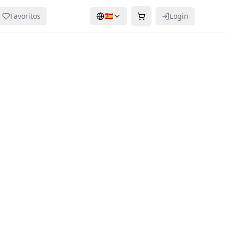
Favoritos
🇪🇸
Login