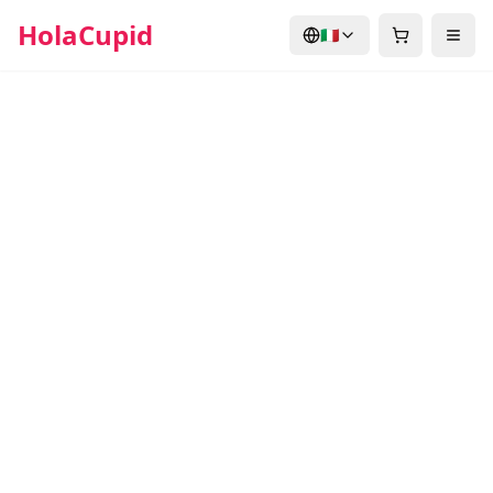
HolaCupid
🇮🇹