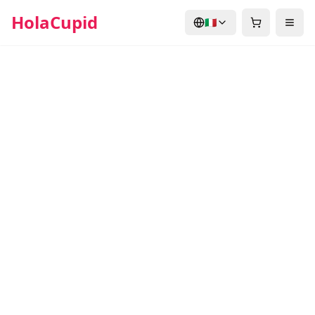
HolaCupid
🇮🇹