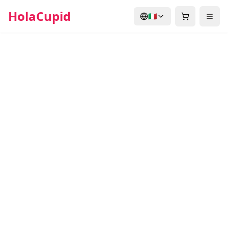
HolaCupid
🇮🇹