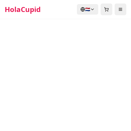
HolaCupid
🇳🇱