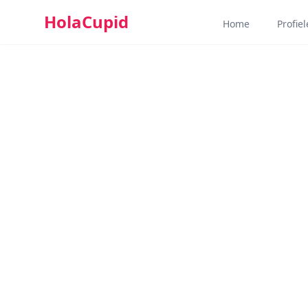
HolaCupid
Home
Profie