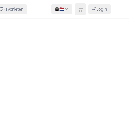
Favorieten
🇳🇱
Login