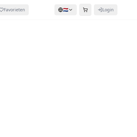
Favorieten
🇳🇱
Login