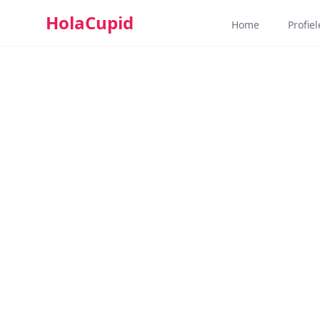
HolaCupid
Home
Profie