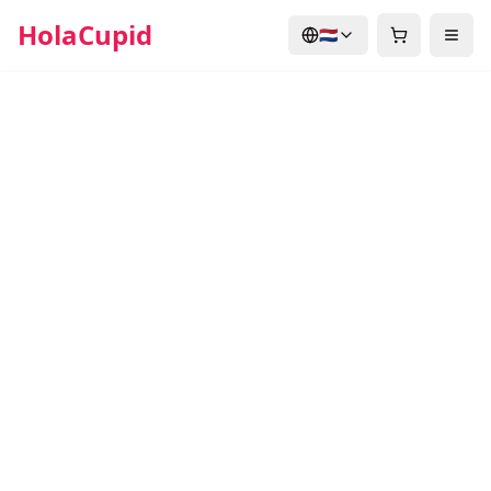
HolaCupid
🇳🇱