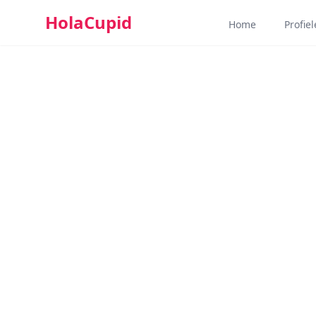
HolaCupid
Home
Profie