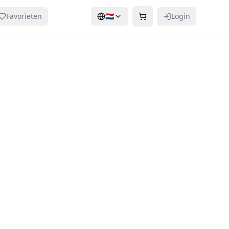
Favorieten
🇳🇱
Login