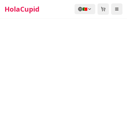
HolaCupid
🇵🇹