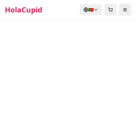
HolaCupid
🇵🇹