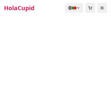
HolaCupid
🇵🇹