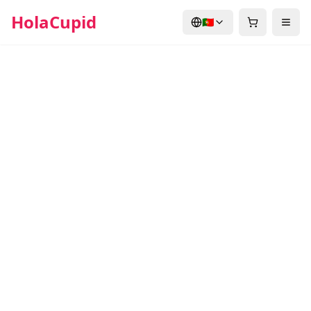
HolaCupid
🇵🇹